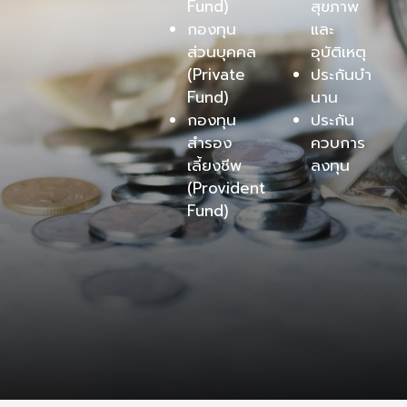
Fund)
สุขภาพ
กองทุน
และ
ส่วนบุคคล
อุบัติเหตุ
(Private
ประกันบำ
Fund)
นาน
กองทุน
ประกัน
สำรอง
ควบการ
เลี้ยงชีพ
ลงทุน
(Provident
Fund)